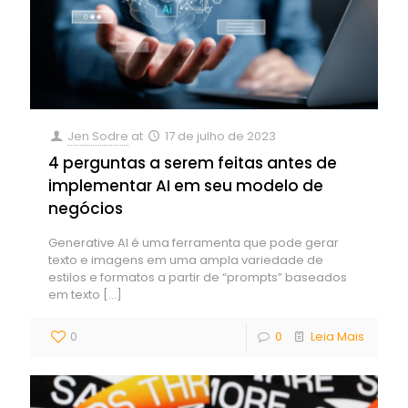
Jen Sodre
at
17 de julho de 2023
4 perguntas a serem feitas antes de
implementar AI em seu modelo de
negócios
Generative AI é uma ferramenta que pode gerar
texto e imagens em uma ampla variedade de
estilos e formatos a partir de “prompts” baseados
em texto
[…]
0
0
Leia Mais