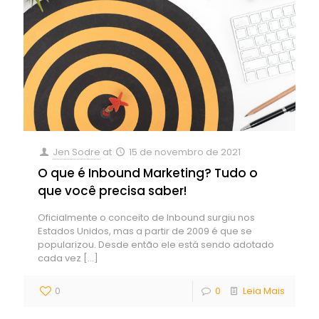
Jen Sodre
at
15 de novembro de 2021
O que é Inbound Marketing? Tudo o
que você precisa saber!
Oficialmente o conceito de Inbound surgiu nos
Estados Unidos, mas a partir de 2009 é que se
popularizou. Desde então ele está sendo adotado
cada vez
[…]
0
0
Leia Mais