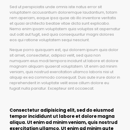
Sed ut perspiciatis unde omnis iste natus error sit
voluptatem accusantium doloremque laudantium, totam
rem aperiam, eaque ipsa quae ab illo inventore veritatis
et quasi architecto beatae vitae dicta sunt explicabo.
Nemo enim ipsam voluptatem quia voluptas sit aspernatur
aut odit aut fugit, sed quia consequuntur magni dolores
eos qui ratione voluptatem sequi nesciunt.
Neque porro quisquam est, qui dolorem ipsum quia dolor
sit amet, consectetur, adipisci velit, sed quia non
numquam eius modi tempora incidunt ut labore et dolore
magnam aliquam quaerat voluptatem. Ut enim ad minim
veniam, quis nostrud exercitation ullamco laboris nisi ut
aliquip ex ea commodo consequat. Duis aute irure dolor in
reprehenderit in voluptate velit esse cillum dolore eu
fugiat nulla pariatur. Excepteur sint occaecat.
Consectetur adipisicing elit, sed do eiusmod
tempor incididunt ut labore et dolore magna
aliqua. Ut enim ad minim veniam, quis nostrud
exercitation ullamco. Ut enim ad minim aute