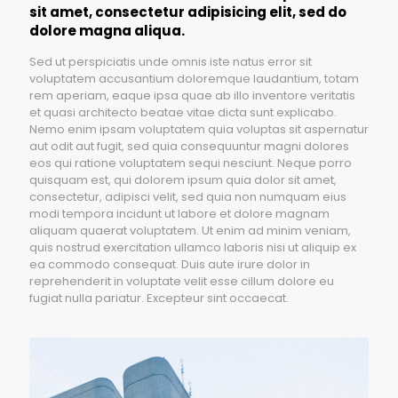
sit amet, consectetur adipisicing elit, sed do
dolore magna aliqua.
Sed ut perspiciatis unde omnis iste natus error sit
voluptatem accusantium doloremque laudantium, totam
rem aperiam, eaque ipsa quae ab illo inventore veritatis
et quasi architecto beatae vitae dicta sunt explicabo.
Nemo enim ipsam voluptatem quia voluptas sit aspernatur
aut odit aut fugit, sed quia consequuntur magni dolores
eos qui ratione voluptatem sequi nesciunt. Neque porro
quisquam est, qui dolorem ipsum quia dolor sit amet,
consectetur, adipisci velit, sed quia non numquam eius
modi tempora incidunt ut labore et dolore magnam
aliquam quaerat voluptatem. Ut enim ad minim veniam,
quis nostrud exercitation ullamco laboris nisi ut aliquip ex
ea commodo consequat. Duis aute irure dolor in
reprehenderit in voluptate velit esse cillum dolore eu
fugiat nulla pariatur. Excepteur sint occaecat.